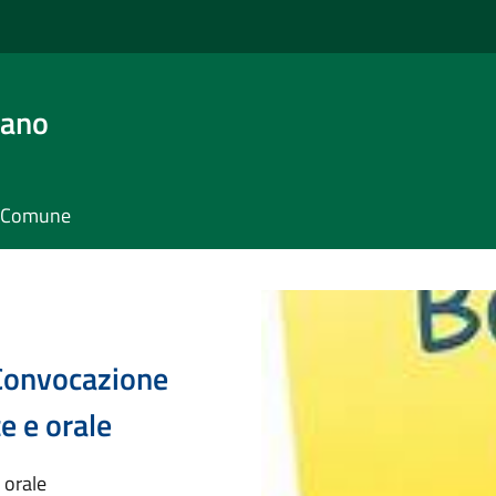
iano
il Comune
 Convocazione
te e orale
 orale