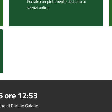
Portale completamente dedicato ai
servizi online
6
ore
12:53
mune di Endine Gaiano