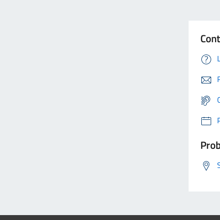
Cont
Prob