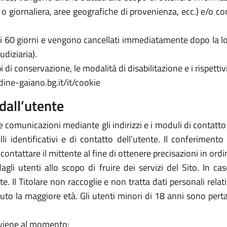
a o giornaliera, aree geografiche di provenienza, ecc.) e/o c
 di 60 giorni e vengono cancellati immediatamente dopo la lo
udiziaria).
 di conservazione, le modalità di disabilitazione e i rispettivi
dine-gaiano.bg.it/it/cookie
dall’utente
e comunicazioni mediante gli indirizzi e i moduli di contatto ivi
 identificativi e di contatto dell’utente. Il conferimento 
icontattare il mittente al fine di ottenere precisazioni in or
 dagli utenti allo scopo di fruire dei servizi del Sito. In 
arte. Il Titolare non raccoglie e non tratta dati personali rela
piuto la maggiore età. Gli utenti minori di 18 anni sono perta
avviene al momento: