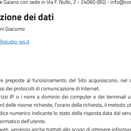
ne Gaiano con sede in Via F. Nullo, 2 - 24060 (BG) - info@c
zione dei dati
oni Giacomo
studio-sis.it
re preposte al funzionamento del Sito acquisiscono, nel c
uso dei protocolli di comunicazione di Internet.
rizzi IP o i nomi a dominio dei computer e dei terminali util
elle risorse richieste, l'orario della richiesta, il metodo util
dice numerico indicante lo stato della risposta data dal server
formatico dell'utente.
zi web, vengono anche trattati allo scopo di ottenere informazi