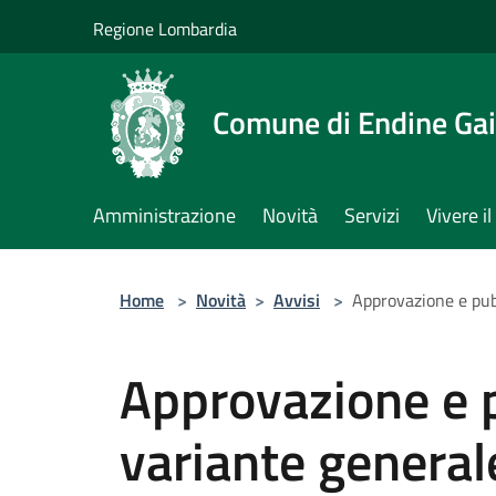
Salta al contenuto principale
Regione Lombardia
Comune di Endine Ga
Amministrazione
Novità
Servizi
Vivere 
Home
>
Novità
>
Avvisi
>
Approvazione e pub
Approvazione e 
variante general