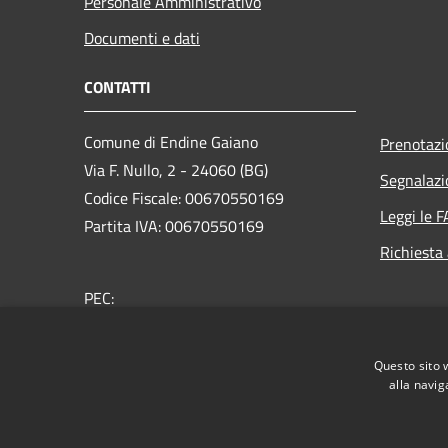
Personale Amministrativo
Documenti e dati
CONTATTI
Comune di Endine Gaiano
Prenotaz
Via F. Nullo, 2 - 24060 (BG)
Segnalazi
Codice Fiscale: 00670550169
Leggi le 
Partita IVA: 00670550169
Richiesta
PEC:
protocollo.comune.endinegaiano@pec.regione.lombard
Centralino Unico: +39 035 825005
Questo sito 
alla navig