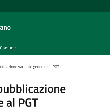
iano
il Comune
blicazione variante generale al PGT
pubblicazione
e al PGT