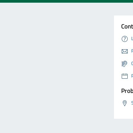
Cont
Prob