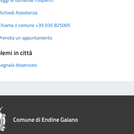
Richiedi Assistenza
Chiama il comune +39 035 825005
Prenota un appuntamento
lemi in città
Segnala disservizio
Comune di Endine Gaiano