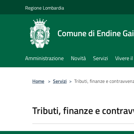
Salta al contenuto principale
Regione Lombardia
Comune di Endine Ga
Amministrazione
Novità
Servizi
Vivere 
Home
>
Servizi
>
Tributi, finanze e contravven
Tributi, finanze e contra