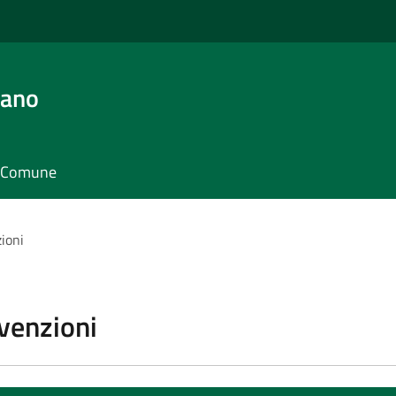
iano
il Comune
zioni
vvenzioni