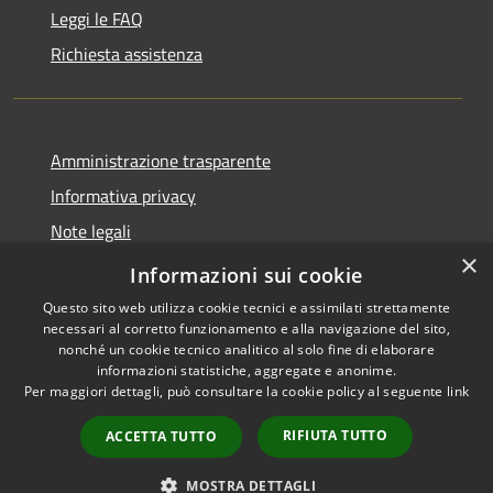
Leggi le FAQ
Richiesta assistenza
Amministrazione trasparente
Informativa privacy
Note legali
×
Dichiarazione di accessibilità
Informazioni sui cookie
Questo sito web utilizza cookie tecnici e assimilati strettamente
necessari al corretto funzionamento e alla navigazione del sito,
nonché un cookie tecnico analitico al solo fine di elaborare
informazioni statistiche, aggregate e anonime.
RSS
Copyright © 2026 • Comune di
Per maggiori dettagli, può consultare la cookie policy al seguente
link
Accessibilità
Endine Gaiano • Powered by
Privacy
Municipium
Accesso
•
RIFIUTA TUTTO
ACCETTA TUTTO
Cookie
redazione
Mappa del sito
MOSTRA DETTAGLI