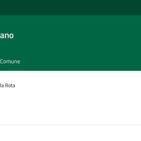
iano
il Comune
la Rota