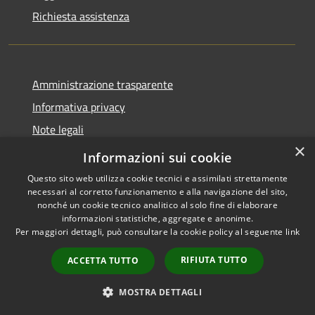
Richiesta assistenza
Amministrazione trasparente
Informativa privacy
Note legali
×
Dichiarazione di accessibilità
Informazioni sui cookie
Questo sito web utilizza cookie tecnici e assimilati strettamente
necessari al corretto funzionamento e alla navigazione del sito,
nonché un cookie tecnico analitico al solo fine di elaborare
informazioni statistiche, aggregate e anonime.
RSS
Copyright © 2026 • Comune di
Per maggiori dettagli, può consultare la cookie policy al seguente
link
Accessibilità
Endine Gaiano • Powered by
Privacy
Municipium
Accesso
•
RIFIUTA TUTTO
ACCETTA TUTTO
Cookie
redazione
Mappa del sito
MOSTRA DETTAGLI