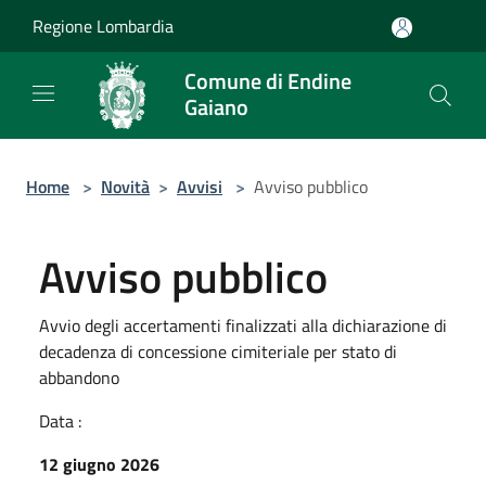
Salta al contenuto principale
Regione Lombardia
Comune di Endine
Gaiano
Home
>
Novità
>
Avvisi
>
Avviso pubblico
Avviso pubblico
Avvio degli accertamenti finalizzati alla dichiarazione di
decadenza di concessione cimiteriale per stato di
abbandono
Data :
12 giugno 2026