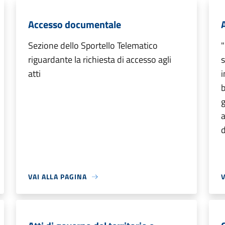
Accesso documentale
A
Sezione dello Sportello Telematico
"
riguardante la richiesta di accesso agli
s
atti
i
b
g
a
d
VAI ALLA PAGINA
V