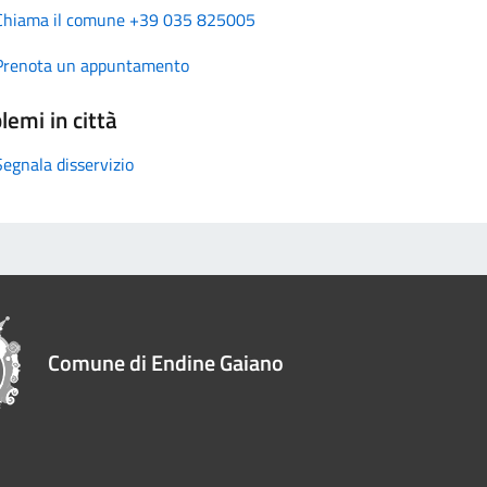
Chiama il comune +39 035 825005
Prenota un appuntamento
lemi in città
Segnala disservizio
Comune di Endine Gaiano