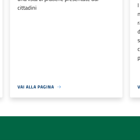
I
cittadini
n
r
s
c
p
VAI ALLA PAGINA
V