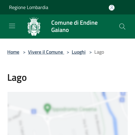
Salta al contenuto principale
Regione Lombardia
Comune di Endine
Gaiano
Home
>
Vivere il Comune
>
Luoghi
>
Lago
Lago